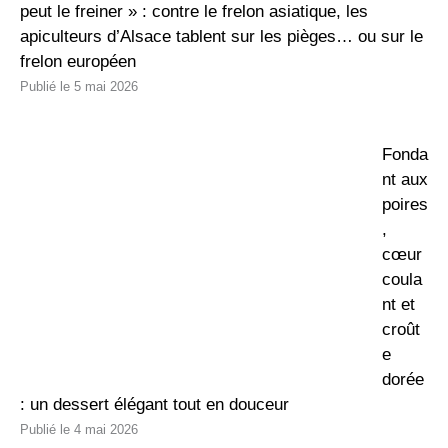
peut le freiner » : contre le frelon asiatique, les
apiculteurs d’Alsace tablent sur les pièges… ou sur le
frelon européen
5 mai 2026
Fonda
nt aux
poires
,
cœur
coula
nt et
croût
e
dorée
: un dessert élégant tout en douceur
4 mai 2026