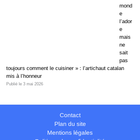
mond
e
l’ador
e
mais
ne
sait
pas
toujours comment le cuisiner » : l’artichaut catalan
mis à l’honneur
3 mai 2026
Contact
Plan du site
Mentions légales