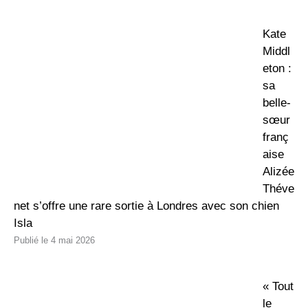
Kate
Middl
eton :
sa
belle-
sœur
franç
aise
Alizée
Théve
net s’offre une rare sortie à Londres avec son chien
Isla
4 mai 2026
« Tout
le