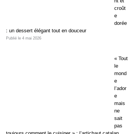
nt et
croût
e
dorée
: un dessert élégant tout en douceur
4 mai 2026
« Tout
le
mond
e
l’ador
e
mais
ne
sait
pas
toujours comment le cuisiner » : l’artichaut catalan