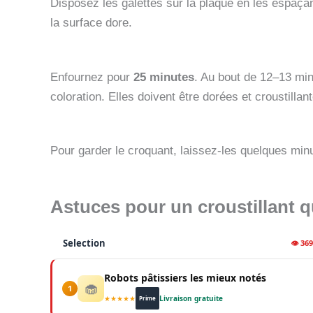
Disposez les galettes sur la plaque en les espaçant
la surface dore.
Enfournez pour
25 minutes
. Au bout de 12–13 min
coloration. Elles doivent être dorées et croustillant
Pour garder le croquant, laissez-les quelques minu
Astuces pour un croustillant qui
Selection
👁 36
Robots pâtissiers les mieux notés
🧁
1
★★★★★
Livraison gratuite
Prime