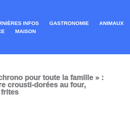
RNIÈRES INFOS
GASTRONOMIE
ANIMAUX
CE
MAISON
hrono pour toute la famille » :
e crousti-dorées au four,
frites