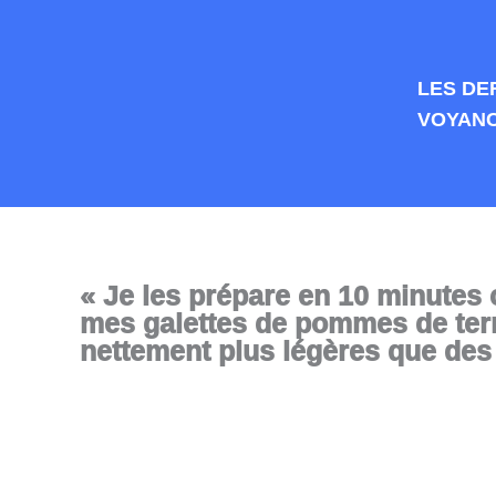
Aller
au
contenu
LES DE
VOYAN
« Je les prépare en 10 minutes c
mes galettes de pommes de terr
nettement plus légères que des 