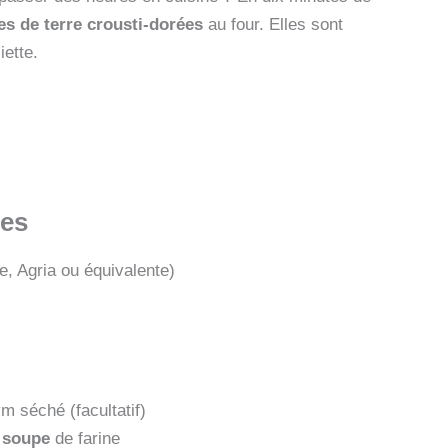
s de terre
crousti-dorées
au four. Elles sont
iette.
nes
, Agria ou équivalente)
 séché (facultatif)
à soupe
de farine