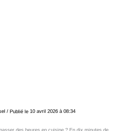
sel
/
10 avril 2026 à 08:34
s passer des heures en cuisine ? En dix minutes de