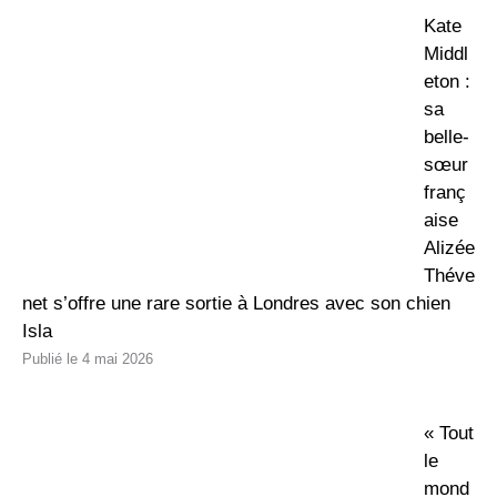
Kate
Middl
eton :
sa
belle-
sœur
franç
aise
Alizée
Théve
net s’offre une rare sortie à Londres avec son chien
Isla
4 mai 2026
« Tout
le
mond