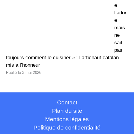
e
l’ador
e
mais
ne
sait
pas
toujours comment le cuisiner » : l’artichaut catalan
mis à l’honneur
3 mai 2026
Contact
Plan du site
Mentions légales
Politique de confidentialité