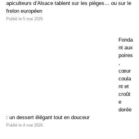
apiculteurs d’Alsace tablent sur les pièges… ou sur le
frelon européen
5 mai 2026
Fonda
nt aux
poires
,
cœur
coula
nt et
croût
e
dorée
: un dessert élégant tout en douceur
4 mai 2026